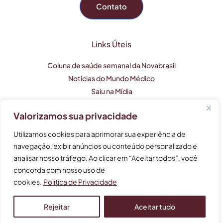
Contato
Links Úteis
Coluna de saúde semanal da Novabrasil
Notícias do Mundo Médico
Saiu na Mídia
Valorizamos sua privacidade
Este perfil profissional tem caráter apenas informativo e
Utilizamos cookies para aprimorar sua experiência de
não substitui uma consulta médica.
navegação, exibir anúncios ou conteúdo personalizado e
analisar nosso tráfego. Ao clicar em “Aceitar todos”, você
As informações não devem ser usadas para auto-
tratamento, auto-diagnóstico e auto-medicação.
concorda com nosso uso de
cookies.
Política de Privacidade
© 2024 Bruna Henares - Cardiologia e Clínica Médica -
Agende sua consulta!
CRM 124.287. Todos os direitos reservados.
Rejeitar
Aceitar tudo