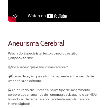
Aneurisma Cerebral
Palavra do Especialista, texto do neurocirurgião
@drjoaovitorino: ⁣
🤔
Você sabe o que é aneurisma cerebral?⁣
🧠
É uma dilatação que se forma na parede enfraquecida de
uma artéria do cérebro. ⁣
😱
A ruptura do aneurisma causa um tipo de sangramento
cérebro que chamamos de hemorragia subaracnoidea (HSA)
levando ao derrame cerebral (acidente vascular cerebral
Hemorrágico)!⁣