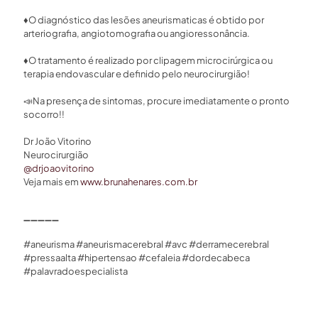
♦️
O diagnóstico das lesões aneurismaticas é obtido por
arteriografia, angiotomografia ou angioressonância.⁣
♦️
O tratamento é realizado por clipagem microcirúrgica ou
terapia endovascular e definido pelo neurocirurgião!⁣
📣
Na presença de sintomas, procure imediatamente o pronto
socorro!!⁣
Dr João Vitorino⁣
Neurocirurgião ⁣
@drjoaovitorino⁣
Veja mais em
www.brunahenares.com.br
➖
➖
➖
➖
➖
#aneurisma #aneurismacerebral #avc #derramecerebral
#pressaalta #hipertensao #cefaleia #dordecabeca
⁣#palavradoespecialista