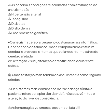
📣
As principais condições relacionadas com a formação do
aneurisma são: ⁣
🔺
Hipertensão arterial ⁣
🔺
Tabagismo⁣
🔺
Diabetes⁣
🔺
Dislipidemia⁣
🔺
Predisposição genética.⁣
♦️
O aneurisma cerebral pequeno costuma ser assintomático.
Dependendo do tamanho, pode comprimir uma estrutura
cerebral e provocar sintomas que variam conforme a área do
cérebro afetada ⁣
ex: alteração visual, alteração da motricidade ocular entre
outros. ⁣
😱
A manifestação mais temida do aneurisma é a hemorragia no
cérebro!
⚠️
Os sintomas mais comuns são dor de cabeça súbita (o
paciente refere ser a pior dor da vida!), náuseas, vômitos e
alteração do nível de consciência. ⁣
☠
As hemorragias volumosas podem ser fatais!!!⁣