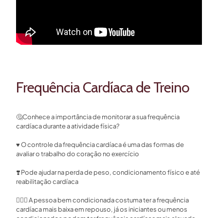
Frequência Cardíaca de Treino
🤔
Conhece a importância de monitorar a sua frequência
cardíaca durante a atividade física?⁣
♥️
O controle da frequência cardíaca é uma das formas de
avaliar o trabalho do coração no exercício ⁣
❣️
Pode ajudar na perda de peso, condicionamento físico e até
reabilitação cardíaca ⁣
🏃🏻‍♂️
A pessoa bem condicionada costuma ter a frequência
cardíaca mais baixa em repouso, já os iniciantes ou menos