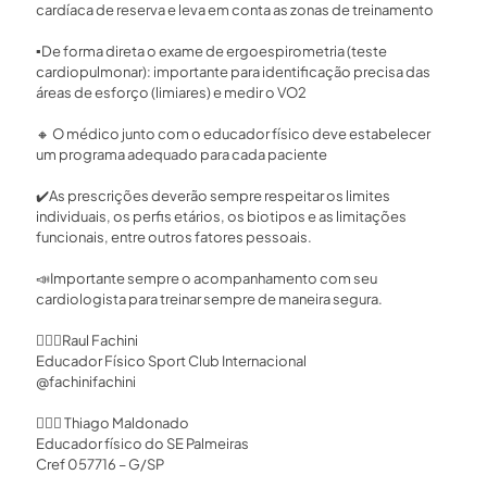
cardíaca de reserva e leva em conta as zonas de treinamento ⁣
▪️
De forma direta o exame de ergoespirometria (teste
cardiopulmonar): importante para identificação precisa das
áreas de esforço (limiares) e medir o VO2 ⁣
🔸
O médico junto com o educador físico deve estabelecer
um programa adequado para cada paciente ⁣
✔️
As prescrições deverão sempre respeitar os limites
individuais, os perfis etários, os biotipos e as limitações
funcionais, entre outros fatores pessoais. ⁣
📣
Importante sempre o acompanhamento com seu
cardiologista para treinar sempre de maneira segura.⁣
🏃🏻‍♂️
Raul Fachini ⁣
Educador Físico Sport Club Internacional⁣
@fachinifachini⁣
🏃🏻‍♂️
Thiago Maldonado⁣
Educador físico do SE Palmeiras⁣
Cref 057716 – G/SP⁣