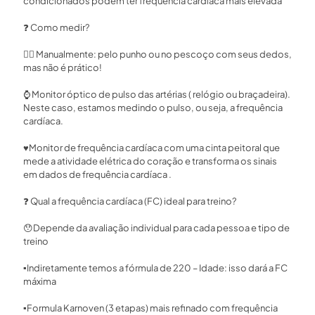
condicionados podem ter frequência cardíaca mais elevada⁣
❓
Como medir?⁣
🖐🏻
Manualmente: pelo punho ou no pescoço com seus dedos,
mas não é prático!⁣
⌚️
Monitor óptico de pulso das artérias ( relógio ou braçadeira).
Neste caso, estamos medindo o pulso, ou seja, a frequência
cardíaca.⁣
♥️
Monitor de frequência cardíaca com uma cinta peitoral que
mede a atividade elétrica do coração e transforma os sinais
em dados de frequência cardíaca . ⁣
❓
Qual a frequência cardíaca (FC) ideal para treino? ⁣
😯
Depende da avaliação individual para cada pessoa e tipo de
treino⁣
▪️
Indiretamente temos a fórmula de 220 – Idade: isso dará a FC
máxima ⁣
▪️
Formula Karnoven (3 etapas) mais refinado com frequência