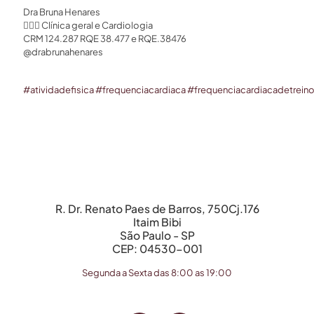
Dra Bruna Henares⁣⁣
👩🏻‍⚕️ Clínica geral e Cardiologia ⁣⁣
CRM 124.287 RQE 38.477 e RQE.38476 ⁣⁣
@drabrunahenares ⁣
#
atividadefisica
#
frequenciacardiaca
#
frequenciacardiacadetrein
R. Dr. Renato Paes de Barros, 750Cj.176
Itaim Bibi
São Paulo - SP
CEP: 04530-001
Segunda a Sexta das 8:00 as 19:00