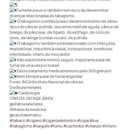
Fumante passivo também tem risco de desenvolver
doenças relacionadas ao tabagismo
O tabagismo contribui para o desenvolvimento de vários
tipos de câncer: pulmão, leucemia mielóide aguda, câncer de
bexiga, de pâncreas, de fígado, de esôfago, do colo do
útero, de laringe (cordas vocais), de pulmão
O tabagismo também está relacionado com:infecções
respiratórias, impotência sexual, osteoporose, trombose,
infertilidade, infarto do miocárdio!
Não existe limite mínimo seguro, importante parar de
fumar de uma vez por todas!
Existe tratamento medicamentoso pelo SUS gratuito!
Nem sempre parar de fumar engorda!
Fonte: INCA (Instituto Nacional de câncer).
Dra Bruna Henares
Cardiologia
CRM 124.287 RQE.38476
@drabrunahenares ⠀
Afilhada da medicina
@caroltakematsu
#tabaco
#cigarro
#cigarroeletronico
#cigar
#sus
#tabagismo
#narguile
#fumo
#cachimbo
#charuto
#infarto