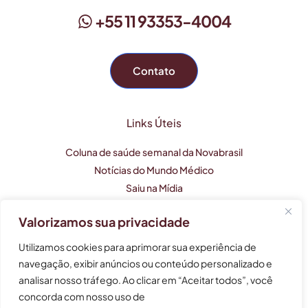
+55 11 93353-4004
Contato
Links Úteis
Coluna de saúde semanal da Novabrasil
Notícias do Mundo Médico
Saiu na Mídia
Valorizamos sua privacidade
Este perfil profissional tem caráter apenas informativo e
Utilizamos cookies para aprimorar sua experiência de
não substitui uma consulta médica.
navegação, exibir anúncios ou conteúdo personalizado e
analisar nosso tráfego. Ao clicar em “Aceitar todos”, você
As informações não devem ser usadas para auto-
tratamento, auto-diagnóstico e auto-medicação.
concorda com nosso uso de