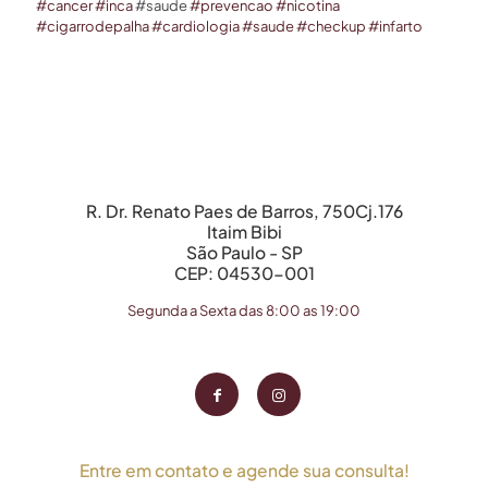
#cancer
#inca
#saude
#prevencao
#nicotina
#cigarrodepalha
#cardiologia
#saude
#checkup
#infarto
R. Dr. Renato Paes de Barros, 750Cj.176
Itaim Bibi
São Paulo - SP
CEP: 04530-001
Segunda a Sexta das 8:00 as 19:00
Entre em contato e agende sua consulta!