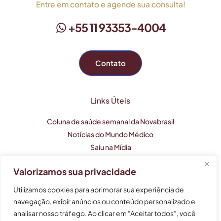
Entre em contato e agende sua consulta!
+55 11 93353-4004
Contato
Links Úteis
Coluna de saúde semanal da Novabrasil
Notícias do Mundo Médico
Saiu na Mídia
Valorizamos sua privacidade
Este perfil profissional tem caráter apenas informativo e
Utilizamos cookies para aprimorar sua experiência de
não substitui uma consulta médica.
navegação, exibir anúncios ou conteúdo personalizado e
analisar nosso tráfego. Ao clicar em “Aceitar todos”, você
As informações não devem ser usadas para auto-