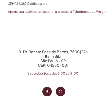
CRM 124.287 Cardiologista
#
pressaoalta
#
hipertensaoarterial
#
cefaleia
#
dordecabeca
#
migra
R. Dr. Renato Paes de Barros, 750Cj.176
Itaim Bibi
São Paulo - SP
CEP: 04530-001
Segunda a Sexta das 8:00 as 19:00