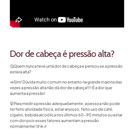
Dor de cabeça é pressão alta?
🤔
Quem nunca teve uma dor de cabeça e pensou se a pressão
estava alta?
📣
Sim! Dúvida muito comum no entanto na grande maioria das
vezes a pressão alta não dá dor de cabeça!!!! É a dor que
aumenta a pressão!
😲
Para medir a pressão adequadamente, a pessoa não pode
ter feito atividade física, estar ansioso, feito uso de café,
cigarro, bebida alcoólica nos últimos 60-90 minutos ou estar
com dor pois esses fatores aumentam a pressão
normalmente!
🍺
☕
🚬