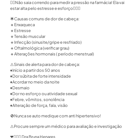
🏃‍♂
Não saia correndo para medir a pressão na farmácia! Ela vai
estar alta pelo estresse e esforço
🤦🏻‍♀
🌟
Causas comuns de dor de cabeça:
🔹
Enxaqueca
🔹
Estresse
🔹
Tensão muscular
🔹
Infecção (sinusite/gripe e resfriado)
🔹
Oftalmológica (verificar grau)
🔹
Alterações hormonais ( período menstrual)
⚠
Sinais de alerta para dor de cabeça:
♦
Início a partir dos 50 anos
♦
Dor súbita de forte intensidade
♦
Acordar no meio da noite
♦
Desmaio
♦
Dor no esforço ou atividade sexual
♦
Febre, vômitos, sonolência
♦
Alteração de força, fala, visão
🚫
Nunca se auto medique com anti hipertensivo!
⚠
Procure sempre um médico para avaliação e investigação
❤
👩🏻‍⚕
Dra Bruna Henares