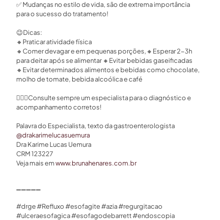
✅
Mudanças no estilo de vida, são de extrema importância
para o sucesso do tratamento!⁣
😉
Dicas:⁣
🔸
Praticar atividade física⁣
🔸
Comer devagar e em pequenas porções,
🔸
Esperar 2-3h
para deitar após se alimentar
🔸
Evitar bebidas gaseificadas ⁣
🔸
Evitar determinados alimentos e bebidas como chocolate,
molho de tomate, bebida alcoólica e café⁣
👩🏻‍⚕
Consulte sempre um especialista para o diagnóstico e
acompanhamento corretos! ⁣
Palavra do Especialista, texto da gastroenterologista
@drakarimelucasuemura⁣
Dra Karime Lucas Uemura⁣
CRM 123227⁣
Veja mais em
www.brunahenares.com.br
➖
➖
➖
➖
➖
#drge #Refluxo #esofagite #azia #regurgitacao
#ulceraesofagica #esofagodebarrett #endoscopia