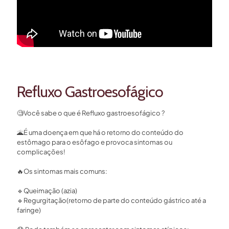
Refluxo Gastroesofágico
🧐
Você sabe o que é Refluxo gastroesofágico ?⁣
🌋
É uma doença em que há o retorno do conteúdo do
estômago para o esôfago e provoca sintomas ou
complicações!⁣
🔥
Os sintomas mais comuns:⁣
🔹
Queimação (azia)⁣
🔹
Regurgitação(retorno de parte do conteúdo gástrico até a
faringe)⁣