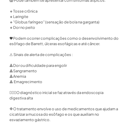
😱
Pode também se apresentar com sintomas atípicos:⁣
🔹
Tosse crônica⁣
🔹
Laringite⁣
🔹
”Globus faríngeo” (sensação de bola na garganta)⁣
🔹
Dor no peito ⁣
🖤
Podem ocorrer complicações como o desenvolvimento do
esôfago de Barrett, úlceras esofágicas e até câncer. ⁣
⚠
Sinais de alerta de complicações :⁣
🔺
Dor ou dificuldade para engolir
🔺
Sangramento ⁣
🔺
Anemia ⁣
🔺
Emagrecimento ⁣
🕵🏻‍♀
O diagnóstico inicial se faz através da endoscopia
digestiva alta⁣
🔷
O tratamento envolve o uso de medicamentos que ajudam a
cicatrizar a mucosa do esôfago e os que auxiliam no
esvaziamento gástrico. ⁣