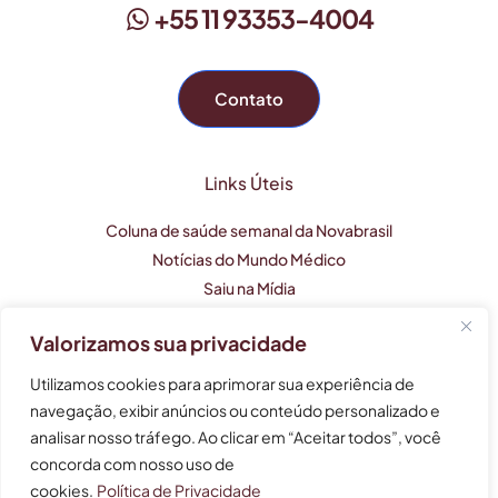
+55 11 93353-4004
Contato
Links Úteis
Coluna de saúde semanal da Novabrasil
Notícias do Mundo Médico
Saiu na Mídia
Valorizamos sua privacidade
Este perfil profissional tem caráter apenas informativo e
Utilizamos cookies para aprimorar sua experiência de
não substitui uma consulta médica.
navegação, exibir anúncios ou conteúdo personalizado e
analisar nosso tráfego. Ao clicar em “Aceitar todos”, você
As informações não devem ser usadas para auto-
tratamento, auto-diagnóstico e auto-medicação.
concorda com nosso uso de
cookies.
Política de Privacidade