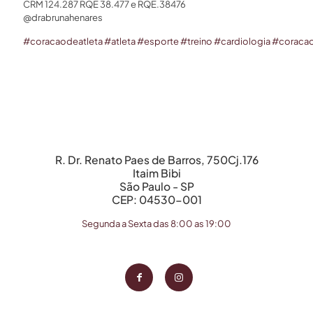
CRM 124.287 RQE 38.477 e RQE.38476 ⁣⁣
@drabrunahenares ⁣
#
coracaodeatleta
#
atleta
#
esporte
#
treino
#
cardiologia
#
coraca
R. Dr. Renato Paes de Barros, 750Cj.176
Itaim Bibi
São Paulo - SP
CEP: 04530-001
Segunda a Sexta das 8:00 as 19:00