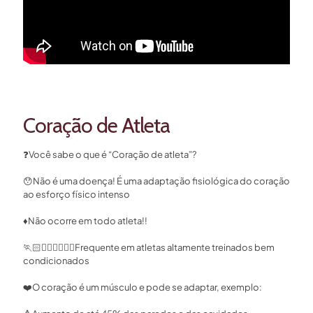
Coração de Atleta
❓
Você sabe o que é “Coração de atleta”?⁣
😯
Não é uma doença! É uma adaptação fisiológica do coração
ao esforço físico intenso⁣
♦️
Não ocorre em todo atleta!! ⁣
🏃🏻
🚴🏻‍♂️
🏊🏻‍♂️
Frequente em atletas altamente treinados bem
condicionados⁣
❤️
O coração é um músculo e pode se adaptar, exemplo:⁣