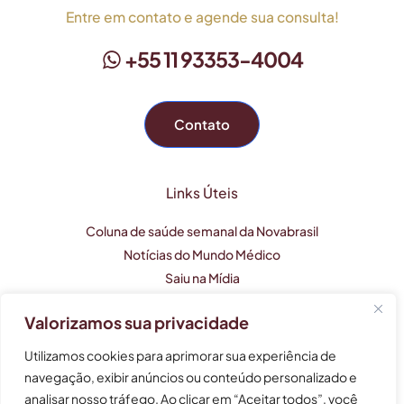
Entre em contato e agende sua consulta!
+55 11 93353-4004
Contato
Links Úteis
Coluna de saúde semanal da Novabrasil
Notícias do Mundo Médico
Saiu na Mídia
Valorizamos sua privacidade
Este perfil profissional tem caráter apenas informativo e
Utilizamos cookies para aprimorar sua experiência de
não substitui uma consulta médica.
navegação, exibir anúncios ou conteúdo personalizado e
analisar nosso tráfego. Ao clicar em “Aceitar todos”, você
As informações não devem ser usadas para auto-