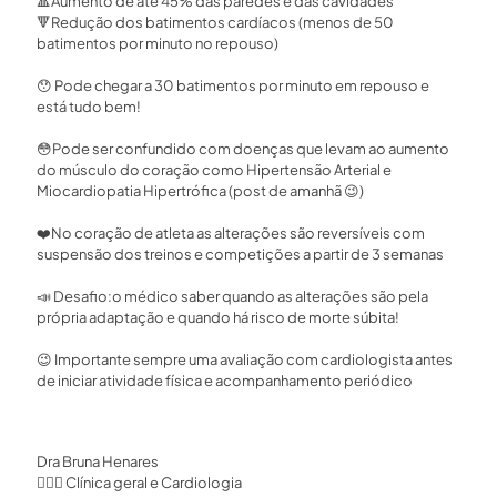
🔺
Aumento de até 45% das paredes e das cavidades ⁣
🔻
Redução dos batimentos cardíacos (menos de 50
batimentos por minuto no repouso)⁣
😯
Pode chegar a 30 batimentos por minuto em repouso e
está tudo bem! ⁣
😳
Pode ser confundido com doenças que levam ao aumento
do músculo do coração como Hipertensão Arterial e
Miocardiopatia Hipertrófica (post de amanhã
😉
)⁣
❤️
No coração de atleta as alterações são reversíveis com
suspensão dos treinos e competições a partir de 3 semanas⁣
📣
Desafio:o médico saber quando as alterações são pela
própria adaptação e quando há risco de morte súbita!⁣
😉
Importante sempre uma avaliação com cardiologista antes
de iniciar atividade física e acompanhamento periódico⁣
Dra Bruna Henares⁣⁣
👩🏻‍⚕️ Clínica geral e Cardiologia ⁣⁣