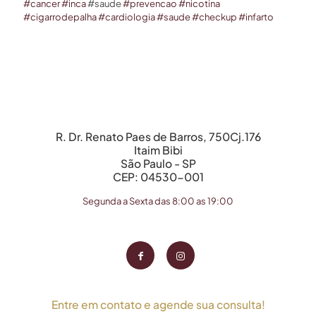
#cancer
#inca
#saude
#prevencao
#nicotina
#cigarrodepalha
#cardiologia
#saude
#checkup
#infarto
R. Dr. Renato Paes de Barros, 750Cj.176
Itaim Bibi
São Paulo - SP
CEP: 04530-001
Segunda a Sexta das 8:00 as 19:00
Entre em contato e agende sua consulta!