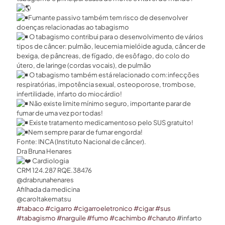
Fumante passivo também tem risco de desenvolver
doenças relacionadas ao tabagismo
O tabagismo contribui para o desenvolvimento de vários
tipos de câncer: pulmão, leucemia mielóide aguda, câncer de
bexiga, de pâncreas, de fígado, de esôfago, do colo do
útero, de laringe (cordas vocais), de pulmão
O tabagismo também está relacionado com:infecções
respiratórias, impotência sexual, osteoporose, trombose,
infertilidade, infarto do miocárdio!
Não existe limite mínimo seguro, importante parar de
fumar de uma vez por todas!
Existe tratamento medicamentoso pelo SUS gratuito!
Nem sempre parar de fumar engorda!
Fonte: INCA (Instituto Nacional de câncer).
Dra Bruna Henares
Cardiologia
CRM 124.287 RQE.38476
@drabrunahenares ⠀
Afilhada da medicina
@caroltakematsu
#tabaco
#cigarro
#cigarroeletronico
#cigar
#sus
#tabagismo
#narguile
#fumo
#cachimbo
#charuto
#infarto