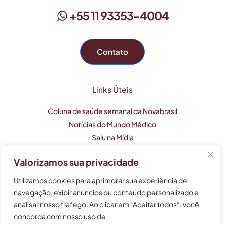
+55 11 93353-4004
Contato
Links Úteis
Coluna de saúde semanal da Novabrasil
Notícias do Mundo Médico
Saiu na Mídia
Valorizamos sua privacidade
Este perfil profissional tem caráter apenas informativo e
Utilizamos cookies para aprimorar sua experiência de
não substitui uma consulta médica.
navegação, exibir anúncios ou conteúdo personalizado e
analisar nosso tráfego. Ao clicar em “Aceitar todos”, você
As informações não devem ser usadas para auto-
tratamento, auto-diagnóstico e auto-medicação.
concorda com nosso uso de