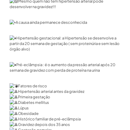
Mesmo quem não tem hipertensão arterial pode
desenvolver na gravidez!!!
A causa ainda permanece desconhecida
Hipertensão gestacional: a Hipertensão se desenvolve a
partir da 20 semana de gestação ( sem proteinúria e sem lesão
órgão alvo)
Pré-eclâmpsia : é o aumento da pressão arterial após 20
semana de gravidez com perda de proteína na urina
Fatores de risco
Hipertensão arterial antes da gravidez
Primeira gestação
Diabetes mellitus
Lúpus
Obesidade
Histórico familiar de pré-eclâmpsia
Gravidez depois dos 35 anos