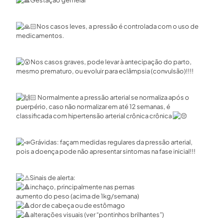
Gestação gemelar
Nos casos leves, a pressão é controlada com o uso de
medicamentos.
Nos casos graves, pode levar à antecipação do parto,
mesmo prematuro, ou evoluir para eclâmpsia (convulsão)!!!!
Normalmente a pressão arterial se normaliza após o
puerpério, caso não normalizar em até 12 semanas, é
classificada com hipertensão arterial crônica crônica
Grávidas: façam medidas regulares da pressão arterial,
pois a doença pode não apresentar sintomas na fase inicial!!!
Sinais de alerta:
inchaço, principalmente nas pernas
aumento do peso (acima de 1kg/semana)
dor de cabeça ou de estômago
alterações visuais (ver “pontinhos brilhantes”)