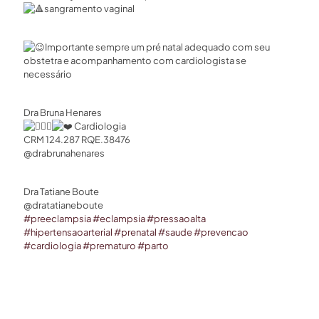
sangramento vaginal
Importante sempre um pré natal adequado com seu
obstetra e acompanhamento com cardiologista se
necessário
Dra Bruna Henares⁣
Cardiologia ⁣
CRM 124.287 RQE.38476 ⁣
@drabrunahenares ⠀⁣
Dra Tatiane Boute
@dratatianeboute
#preeclampsia
#eclampsia
#pressaoalta
#hipertensaoarterial
#prenatal
#saude
#prevencao
#cardiologia
#prematuro
#parto