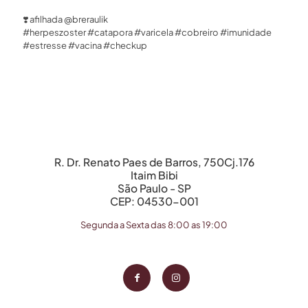
❣️ afilhada @breraulik ⁣
#herpeszoster #catapora #varicela #cobreiro #imunidade
#estresse #vacina #checkup
R. Dr. Renato Paes de Barros, 750Cj.176
Itaim Bibi
São Paulo - SP
CEP: 04530-001
Segunda a Sexta das 8:00 as 19:00