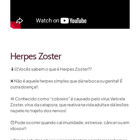
Herpes Zoster
🤷🏻Vocês sabem o que é Herpes Zoster??⁣
❌ Não é aquele herpes simples que dá na boca ou genital! É
outra doença!!⁣
🦠 Conhecido como “cobreiro” é causado pelo vírus Varicela
Zoster, vírus da catapora, que reativa na vida adulta e dá lesões
na pele no trajeto dos nervos!⁣
😯Pode ocorrer quando cai imunidade, estresse, câncer ou em
idosos!!⁣