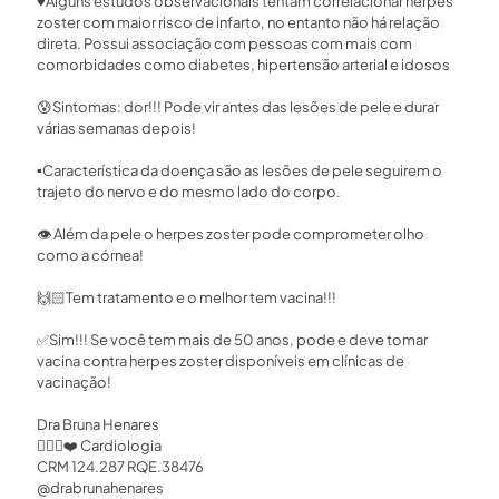
♥️Alguns estudos observacionais tentam correlacionar herpes
zoster com maior risco de infarto, no entanto não há relação
direta. Possui associação com pessoas com mais com
comorbidades como diabetes, hipertensão arterial e idosos⁣
😰Sintomas: dor!!! Pode vir antes das lesões de pele e durar
várias semanas depois!⁣
▪️Característica da doença são as lesões de pele seguirem o
trajeto do nervo e do mesmo lado do corpo. ⁣
👁 Além da pele o herpes zoster pode comprometer olho
como a córnea!⁣
🙌🏻Tem tratamento e o melhor tem vacina!!!⁣
✅Sim!!! Se você tem mais de 50 anos, pode e deve tomar
vacina contra herpes zoster disponíveis em clínicas de
vacinação!⁣
Dra Bruna Henares⁣⁣
👩🏻‍⚕️❤️ Cardiologia ⁣⁣
CRM 124.287 RQE.38476 ⁣⁣
@drabrunahenares ⁣