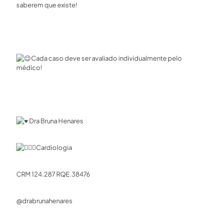
saberem que existe! ⁣
Cada caso deve ser avaliado individualmente pelo
médico!⁣
Dra Bruna Henares⁣
Cardiologia ⁣
CRM 124.287 RQE.38476 ⁣
@drabrunahenares ⠀⁣