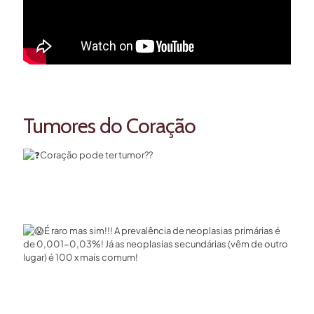
Tumores do Coração
Coração pode ter tumor??⁣
É raro mas sim!!! A prevalência de neoplasias primárias é
de 0,001-0,03%! Já as neoplasias secundárias (vêm de outro
lugar) é 100 x mais comum! ⁣