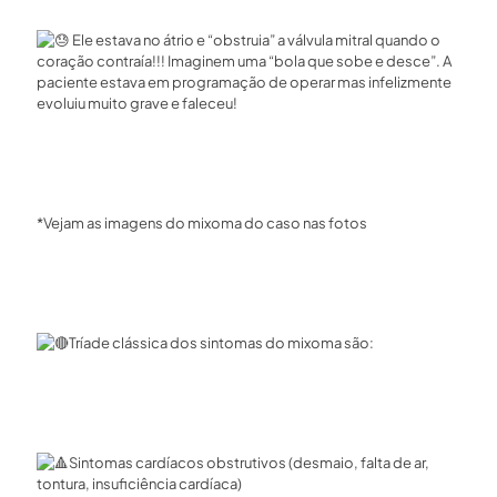
Ele estava no átrio e “obstruia” a válvula mitral quando o
coração contraía!!! Imaginem uma “bola que sobe e desce”. A
paciente estava em programação de operar mas infelizmente
evoluiu muito grave e faleceu!⁣
*Vejam as imagens do mixoma do caso nas fotos⁣
Tríade clássica dos sintomas do mixoma são:⁣
Sintomas cardíacos obstrutivos (desmaio, falta de ar,
tontura, insuficiência cardíaca)⁣