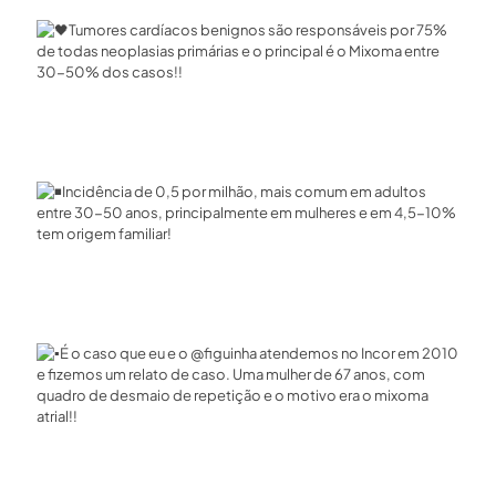
Tumores cardíacos benignos são responsáveis por 75%
de todas neoplasias primárias e o principal é o Mixoma entre
30-50% dos casos!!⁣
Incidência de 0,5 por milhão, mais comum em adultos
entre 30-50 anos, principalmente em mulheres e em 4,5-10%
tem origem familiar!⁣
É o caso que eu e o @figuinha atendemos no Incor em 2010
e fizemos um relato de caso. Uma mulher de 67 anos, com
quadro de desmaio de repetição e o motivo era o mixoma
atrial!!⁣