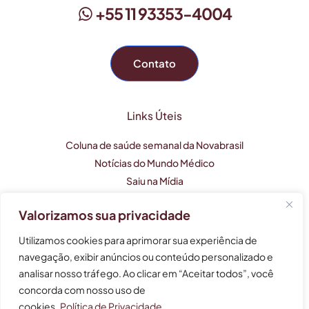
+55 11 93353-4004
Contato
Links Úteis
Coluna de saúde semanal da Novabrasil
Notícias do Mundo Médico
Saiu na Mídia
Valorizamos sua privacidade
Este perfil profissional tem caráter apenas informativo e
Utilizamos cookies para aprimorar sua experiência de
não substitui uma consulta médica.
navegação, exibir anúncios ou conteúdo personalizado e
analisar nosso tráfego. Ao clicar em “Aceitar todos”, você
As informações não devem ser usadas para auto-
tratamento, auto-diagnóstico e auto-medicação.
concorda com nosso uso de
cookies.
Política de Privacidade