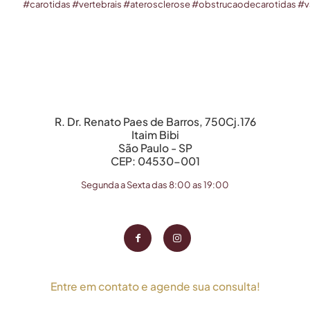
#
carotidas
#
vertebrais
#
aterosclerose
#
obstrucaodecarotidas
#
v
R. Dr. Renato Paes de Barros, 750Cj.176
Itaim Bibi
São Paulo - SP
CEP: 04530-001
Segunda a Sexta das 8:00 as 19:00
Entre em contato e agende sua consulta!