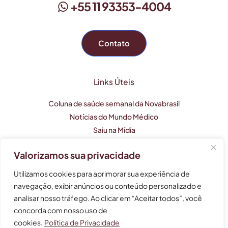
+55 11 93353-4004
Contato
Links Úteis
Coluna de saúde semanal da Novabrasil
Notícias do Mundo Médico
Saiu na Mídia
Valorizamos sua privacidade
Este perfil profissional tem caráter apenas informativo e
Utilizamos cookies para aprimorar sua experiência de
não substitui uma consulta médica.
navegação, exibir anúncios ou conteúdo personalizado e
analisar nosso tráfego. Ao clicar em “Aceitar todos”, você
As informações não devem ser usadas para auto-
tratamento, auto-diagnóstico e auto-medicação.
concorda com nosso uso de
cookies.
Política de Privacidade