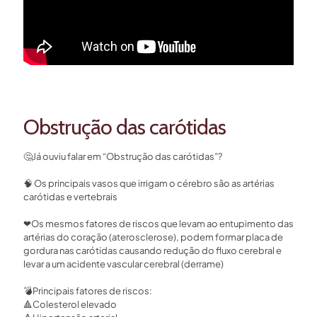
Obstrução das carótidas
🤔
Já ouviu falar em “Obstrução das carótidas”?⁣
🧠
Os principais vasos que irrigam o cérebro são as artérias
carótidas e vertebrais⁣
❤
Os mesmos fatores de riscos que levam ao entupimento das
artérias do coração (aterosclerose), podem formar placa de
gordura nas carótidas causando redução do fluxo cerebral e
levar a um acidente vascular cerebral (derrame)⁣
💣
Principais fatores de riscos:⁣
🔺
Colesterol elevado⁣