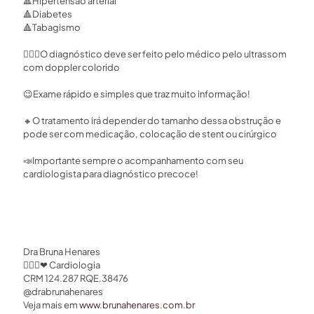
🔺
Hipertensão arterial ⁣
🔺
Diabetes ⁣
🔺
Tabagismo ⁣
👩🏻‍⚕
O diagnóstico deve ser feito pelo médico pelo ultrassom
com doppler colorido ⁣
😉
Exame rápido e simples que traz muito informação! ⁣
🔸
O tratamento irá depender do tamanho dessa obstrução e
pode ser com medicação, colocação de stent ou cirúrgico⁣
📣
Importante sempre o acompanhamento com seu
cardiologista para diagnóstico precoce!⁣
⠀⁣
Dra Bruna Henares
👩🏻‍⚕
❤
Cardiologia
CRM 124.287 RQE.38476
@drabrunahenares
Veja mais em
www.brunahenares.com.br