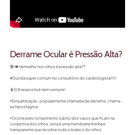
Derrame Ocular é Pressão Alta?
🔴
👁
Vermelho nos olhos é pressão alta??⁣
♥️
Dúvida super comum no consultório do cardiologista!!!!!⁣
🤷🏻
A resposta é nem sempre!⁣
▪️
Esta alteração, popularmente chamada de derrame, chama-
se hiposfagma. ⁣
▪️
Ocorre pelo rompimento súbito dos vasos que ficam na
conjuntiva dos olhos, esta é uma membrana fininha e
transparente que recobre todo o branco do olhos ⁣