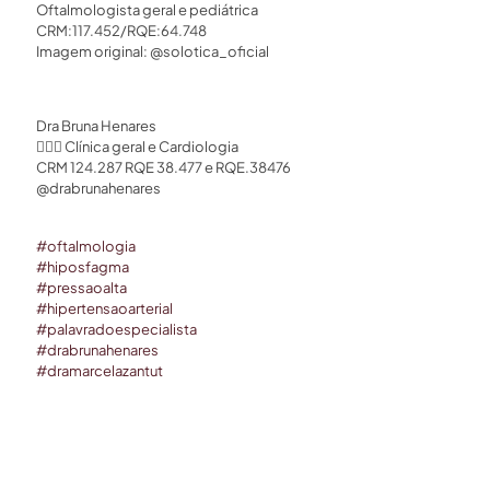
Oftalmologista geral e pediátrica ⁣
CRM:117.452/RQE:64.748⁣
Imagem original: @solotica_oficial
Dra Bruna Henares⁣⁣
👩🏻‍⚕️ Clínica geral e Cardiologia ⁣⁣
CRM 124.287 RQE 38.477 e RQE.38476 ⁣⁣
@drabrunahenares ⁣
#
oftalmologia
#
hiposfagma
#
pressaoalta
#
hipertensaoarterial
#
palavradoespecialista
#
drabrunahenares
#
dramarcelazantut