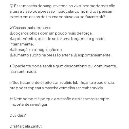
😯
Essa mancha de sangue vermelho vivo incomoda mas não
altera a visão ou a pressão intraocular como muitos pensam,
exceto em casos de trauma contuso ou perfurante ok? ⁣
✔️
Causas mais comuns:⁣
🔺
coçar os olhos com um pouco mais de força, ⁣
🔺
após vômito, quando se faz uma força muito grande
internamente,⁣
🔺
alteração na coagulação ou,⁣
🔺
aumento súbito na pressão arterial
🔺
espontaneamente.⁣
♦️
O paciente pode sentir algum desconforto ou, comumente,
não sentir nada. ⁣
✅
Seu tratamento é feito com colírio lubrificante e paciência,
pra poder esperar a mancha vermelha ser reabsorvida.⁣
🚨
Nem sempre é porque a pressão está alta mas sempre
importante investigar⁣
Dúvidas?⁣
Dra Marcela Zantut⁣