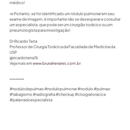
médico!⁣
📣
Portanto, se for identificado um nódulo pulmonar em seu
exame de imagem, é importante não se desesperar e consultar
um especialista, que pode ser um cirurgião torácico ou um
pneumologista para investigação!⁣
Dr Ricardo Terra⁣
Professor de Cirurgia Torácica da Faculdade de Medicina da
USP⁣
@ricardoterra76⁣
Veja mais em
www.brunahenares.com.br
➖
➖
➖
➖
➖
#nodulodepulmao #nodulopulmonar #nodulo #pulmao
#tabagismo #radiografia #checkup⁣ #cirurgiatoracica
#palavradoespecialista⁣