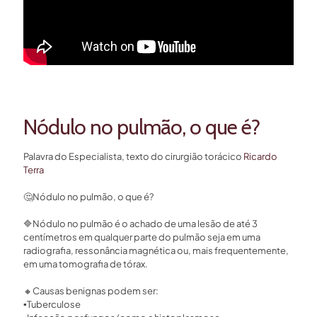
Nódulo no pulmão, o que é?
Palavra do Especialista, texto do cirurgião torácico
Ricardo
Terra
🤔
Nódulo no pulmão, o que é?⁣
🔷
Nódulo no pulmão é o achado de uma lesão de até 3
centímetros em qualquer parte do pulmão seja em uma
radiografia, ressonância magnética ou, mais frequentemente,
em uma tomografia de tórax.⁣
🔸
Causas benignas podem ser:⁣
▪️
Tuberculose ⁣