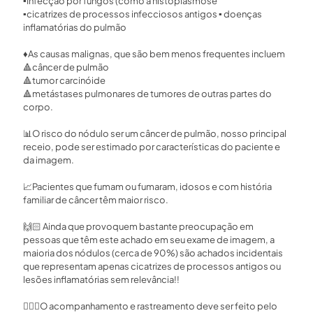
▪️
Infecção por fungos (como a histoplasmose⁣
▪️
cicatrizes de processos infecciosos antigos
▪️
doenças
inflamatórias do pulmão⁣
♦️
As causas malignas, que são bem menos frequentes incluem⁣
🔺
câncer de pulmão⁣
🔺
tumor carcinóide⁣
🔺
metástases pulmonares de tumores de outras partes do
corpo.⁣
📊
O risco do nódulo ser um câncer de pulmão, nosso principal
receio, pode ser estimado por características do paciente e
da imagem. ⁣
📈
Pacientes que fumam ou fumaram, idosos e com história
familiar de câncer têm maior risco. ⁣
🙌🏻
Ainda que provoquem bastante preocupação em
pessoas que têm este achado em seu exame de imagem, a
maioria dos nódulos (cerca de 90%) são achados incidentais
que representam apenas cicatrizes de processos antigos ou
lesões inflamatórias sem relevância!!⁣
👨🏻‍⚕️
O acompanhamento e rastreamento deve ser feito pelo