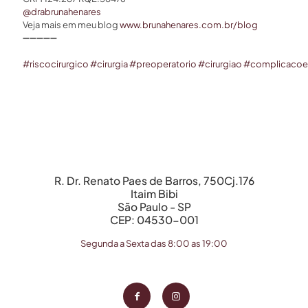
@drabrunahenares
⠀
Veja mais em meu blog
www.brunahenares.com.br/blog
➖
➖
➖
➖
➖
⠀⠀
#
riscocirurgico
#
cirurgia
#
preoperatorio
#
cirurgiao
#
complicacoe
R. Dr. Renato Paes de Barros, 750Cj.176
Itaim Bibi
São Paulo - SP
CEP: 04530-001
Segunda a Sexta das 8:00 as 19:00