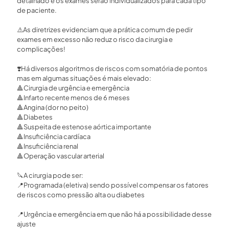
detalhado e os exames serão individualizados para cada tipo
de paciente. ⁣
⚠️
As diretrizes evidenciam que a prática comum de pedir
exames em excesso não reduz o risco da cirurgia e
complicações!⁣
❣️
Há diversos algoritmos de riscos com somatória de pontos
mas em algumas situações é mais elevado:⁣
🔺
Cirurgia de urgência e emergência ⁣
🔺
Infarto recente menos de 6 meses⁣
🔺
Angina (dor no peito) ⁣
🔺
Diabetes ⁣
🔺
Suspeita de estenose aórtica importante ⁣
🔺
Insuficiência cardíaca ⁣
🔺
Insuficiência renal⁣
🔺
Operação vascular arterial⁣
🔪
A cirurgia pode ser:⁣
📍
Programada (eletiva) sendo possível compensar os fatores
de riscos como pressão alta ou diabetes ⁣
📍
Urgência e emergência em que não há a possibilidade desse
ajuste⁣