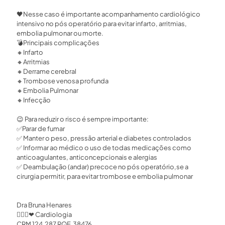
🖤
Nesse caso é importante acompanhamento cardiológico
intensivo no pós operatório para evitar infarto, arritmias,
embolia pulmonar ou morte.⁣ ⁣
💣
Principais complicações ⁣
🔸
Infarto⁣
🔸
Arritmias⁣
🔸
Derrame cerebral⁣
🔸
Trombose venosa profunda ⁣
🔸
Embolia Pulmonar ⁣
🔸
Infecção ⁣
😉
Para reduzir o risco é sempre importante: ⁣
✅
Parar de fumar⁣
✅
Manter o peso, pressão arterial e diabetes controlados ⁣
✅
Informar ao médico o uso de todas medicações como
anticoagulantes, anticoncepcionais e alergias⁣
✅
Deambulação (andar) precoce no pós operatório,se a
cirurgia permitir, para evitar trombose e embolia pulmonar ⁣
Dra Bruna Henares
👩🏻‍⚕
❤
Cardiologia
CRM 124.287 RQE.38476