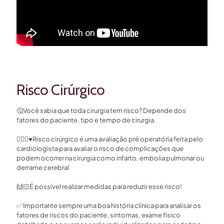
Risco Cirúrgico
🤔
Você sabia que toda cirurgia tem risco? Depende dos
fatores do paciente, tipo e tempo de cirurgia.⁣
👩🏻‍⚕️
♥️
Risco cirúrgico é uma avaliação pré operatória feita pelo
cardiologista para avaliar o risco de complicações que
podem ocorrer na cirurgia como infarto, embolia pulmonar ou
derrame cerebral ⁣
🙌🏻
É possível realizar medidas para reduzir esse risco!⁣
✅
Importante sempre uma boa história clínica para analisar os
fatores de riscos do paciente, sintomas, exame físico