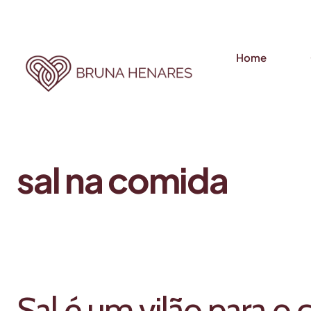
Home
sal na comida
Sal é um vilão para o 