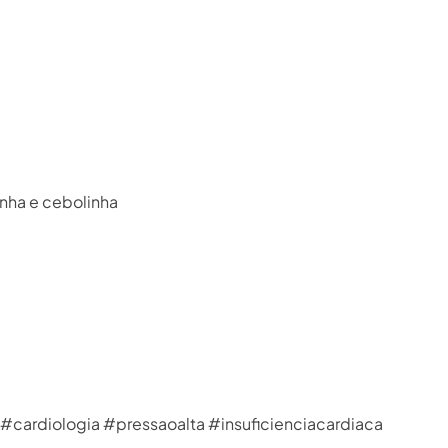
inha e cebolinha
cardiologia #pressaoalta #insuficienciacardiaca