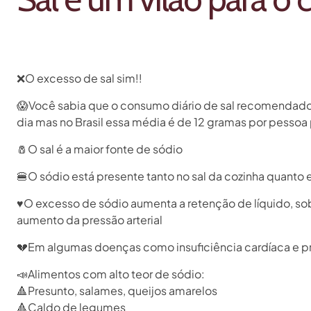
❌O excesso de sal sim!!
😱Você sabia que o consumo diário de sal recomendado p
dia mas no Brasil essa média é de 12 gramas por pessoa p
🧂O sal é a maior fonte de sódio
🍔O sódio está presente tanto no sal da cozinha quanto
♥O excesso de sódio aumenta a retenção de líquido, sobr
aumento da pressão arterial
💔Em algumas doenças como insuficiência cardíaca e pre
📣Alimentos com alto teor de sódio:
🔺Presunto, salames, queijos amarelos
🔺Caldo de legumes