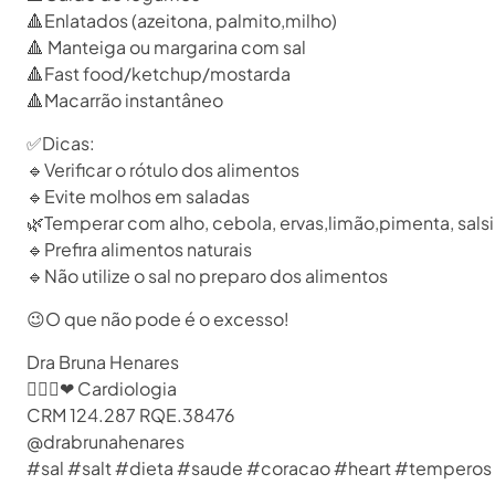
🔺Enlatados (azeitona, palmito,milho)
🔺 Manteiga ou margarina com sal
🔺Fast food/ketchup/mostarda
🔺Macarrão instantâneo
✅Dicas:
🔹Verificar o rótulo dos alimentos
🔹Evite molhos em saladas
🌿Temperar com alho, cebola, ervas,limão,pimenta, sals
🔹Prefira alimentos naturais
🔹Não utilize o sal no preparo dos alimentos
😉O que não pode é o excesso!
Dra Bruna Henares
👩🏻‍⚕❤ Cardiologia
CRM 124.287 RQE.38476
@drabrunahenares ⠀
#sal #salt #dieta #saude #coracao #heart #temperos #