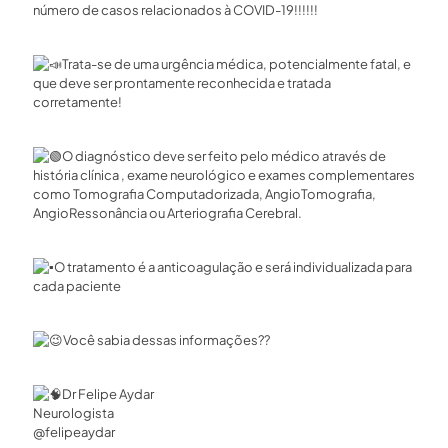
número de casos relacionados à COVID-19!!!!!!
Trata-se de uma urgência médica, potencialmente fatal, e
que deve ser prontamente reconhecida e tratada
corretamente!
O diagnóstico deve ser feito pelo médico através de
história clínica , exame neurológico e exames complementares
como Tomografia Computadorizada, AngioTomografia,
AngioRessonância ou Arteriografia Cerebral.
O tratamento é a anticoagulação e será individualizada para
cada paciente
Você sabia dessas informações??
Dr Felipe Aydar
Neurologista
@felipeaydar