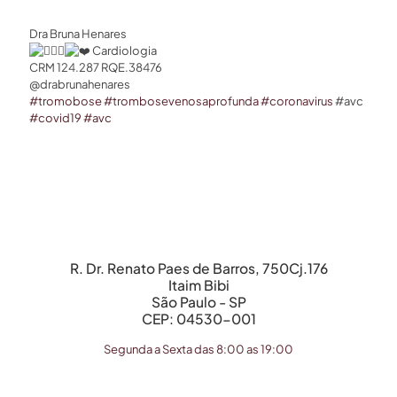
Dra Bruna Henares⁣
Cardiologia ⁣
CRM 124.287 RQE.38476 ⁣
@drabrunahenares
#tromobose
#trombosevenosaprofunda
#coronavirus
#avc
#covid19
#avc
R. Dr. Renato Paes de Barros, 750Cj.176
Itaim Bibi
São Paulo - SP
CEP: 04530-001
Segunda a Sexta das 8:00 as 19:00