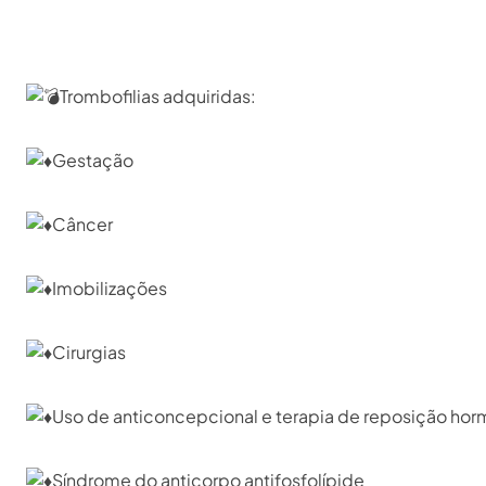
Trombofilias adquiridas:⁣
Gestação⁣
Câncer ⁣
Imobilizações⁣
Cirurgias⁣
Uso de anticoncepcional e terapia de reposição horm
Síndrome do anticorpo antifosfolípide⁣