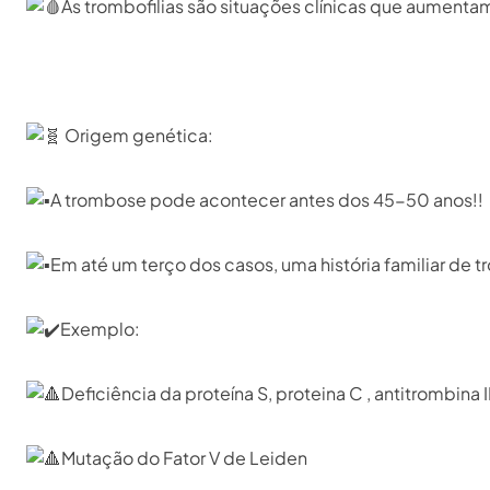
As trombofilias são situações clínicas que aumenta
Origem genética: ⁣
A trombose pode acontecer antes dos 45-50 anos!!⁣
Em até um terço dos casos, uma história familiar de t
Exemplo:⁣
Deficiência da proteína S, proteina C , antitrombina III
Mutação do Fator V de Leiden⁣