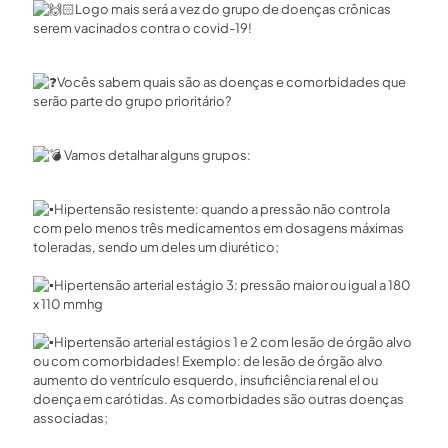
Logo mais será a vez do grupo de doenças crônicas
serem vacinados contra o covid-19!
Vocês sabem quais são as doenças e comorbidades que
serão parte do grupo prioritário?
Vamos detalhar alguns grupos:
Hipertensão resistente: quando a pressão não controla
com pelo menos três medicamentos em dosagens máximas
toleradas, sendo um deles um diurético;
⠀
Hipertensão arterial estágio 3: pressão maior ou igual a 180
x 110 mmhg
⠀
Hipertensão arterial estágios 1 e 2 com lesão de órgão alvo
ou com comorbidades! Exemplo: de lesão de órgão alvo
aumento do ventrículo esquerdo, insuficiência renal el ou
doença em carótidas. As comorbidades são outras doenças
associadas;