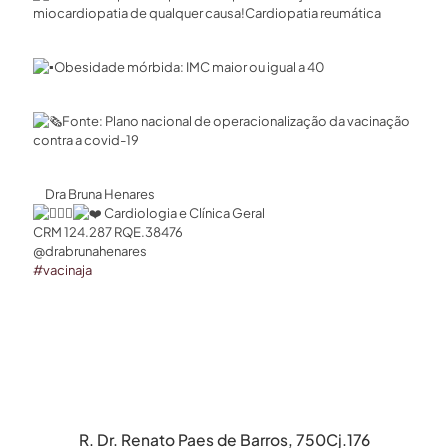
miocardiopatia de qualquer causa!Cardiopatia reumática
Obesidade mórbida: IMC maior ou igual a 40
Fonte: Plano nacional de operacionalização da vacinação
contra a covid-19
⠀ Dra Bruna Henares⁣
Cardiologia ⁣e Clínica Geral
CRM 124.287 RQE.38476 ⁣
@drabrunahenares
#vacinaja
R. Dr. Renato Paes de Barros, 750Cj.176