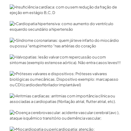
Insuficiência cardíaca: com ou sem redução da fração de
ejeção em estágio B,C, D
⠀
Cardiopatia hipertensiva: como aumento do ventrículo
esquerdo secundário a hipertensão
⠀
Síndrome coronarianas: quem já teve infarto do miocárdio
ou possui “entupimento “nas artérias do coração
⠀
Valvopatias: lesão valvar com repercussão ou com
sintomas (exemplo estenose aórtica). Não entra casos leves!!!
⠀
Próteses valvares e dispositivos: Próteses valvares
biológicas ou mecânicas. Dispositivo exemplo: marcapasso
ou CDI (cardiodesfibrilador implantável)
⠀
Arritmias cardíacas: arritmias com importância clínica ou
associadas a cardiopatias (fibrilação atrial, flutter atrial, etc).
⠀
Doença cerebrovascular: acidente vascular cerebral (avc ),
ataque isquêmico transitório ou demência vascular;
⠀
Miocardiopatia ou pericardiopatia: atenção: