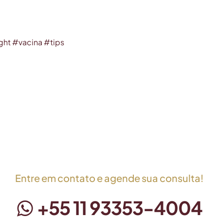
ight
#
vacina
#
tips
Entre em contato e agende sua consulta!
+55 11 93353-4004