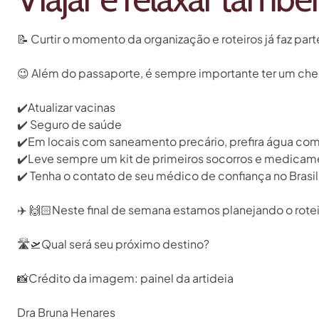
📝
Curtir o momento da organização e roteiros já faz part
😉
Além do passaporte, é sempre importante ter um check 
✔️
Atualizar vacinas⁣
✔️
Seguro de saúde ⁣
✔️
Em locais com saneamento precário, prefira água com g
✔️
Leve sempre um kit de primeiros socorros e medicament
✔️
Tenha o contato de seu médico de confiança no Brasil⁣
✈️
🙌🏻
Neste final de semana estamos planejando o roteir
🛣
🛫
Qual será seu próximo destino?⁣
📸
Crédito da imagem: painel da artideia⁣
Dra Bruna Henares⁣