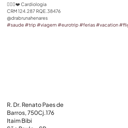
👩🏻‍⚕️
❤️
Cardiologia ⁣
CRM 124.287 RQE.38476 ⁣
@drabrunahenares ⠀⁣
#
saude
#
trip
#
viagem
#
eurotrip
#
ferias
#
vacation
#
fl
R. Dr. Renato Paes de
Barros, 750Cj.176
Itaim Bibi