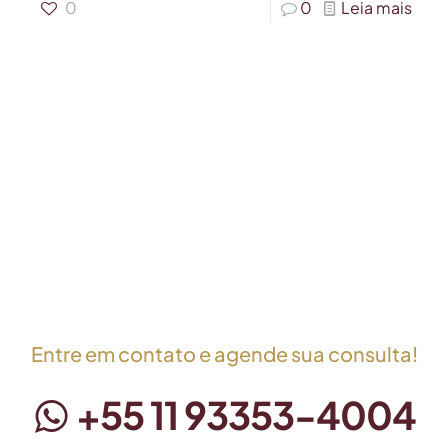
0
0
Leia mais
Entre em contato e agende sua consulta!
+55 11 93353-4004