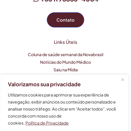
Contato
Links Úteis
Coluna de saúde semanal da Novabrasil
Notícias do Mundo Médico
Saiu na Mídia
Valorizamos sua privacidade
Este perfil profissional tem caráter apenas informativo e
Utilizamos cookies para aprimorar sua experiência de
não substitui uma consulta médica.
navegação, exibir anúncios ou conteúdo personalizado e
analisar nosso tráfego. Ao clicar em “Aceitar todos”, você
As informações não devem ser usadas para auto-
tratamento, auto-diagnóstico e auto-medicação.
concorda com nosso uso de
cookies.
Política de Privacidade
© 2024 Bruna Henares - Cardiologia e Clínica Médica -