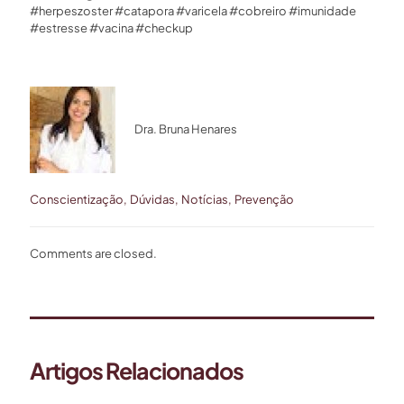
#herpeszoster #catapora #varicela #cobreiro #imunidade
#estresse #vacina #checkup
Dra. Bruna Henares
Conscientização
Dúvidas
Notícias
Prevenção
Comments are closed.
Artigos Relacionados