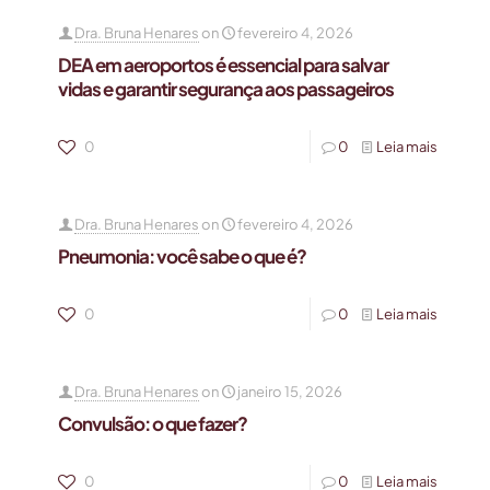
Dra. Bruna Henares
on
fevereiro 4, 2026
DEA em aeroportos é essencial para salvar
vidas e garantir segurança aos passageiros
0
0
Leia mais
Dra. Bruna Henares
on
fevereiro 4, 2026
Pneumonia: você sabe o que é?
0
0
Leia mais
Dra. Bruna Henares
on
janeiro 15, 2026
Convulsão: o que fazer?
0
0
Leia mais