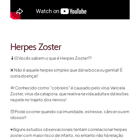
Herpes Zoster
🤷🏻Vocês sabem o que é Herpes Zoster??⁣
❌ Não é aquele herpes simples que dá na boca ou genital! É
outra doença!!⁣
🦠 Conhecido como “cobreiro” é causado pelo vírus Varicela
Zoster, vírus da catapora, que reativa na vida adulta e dá lesões
na pele no trajeto dos nervos!⁣
😯Pode ocorrer quando cai imunidade, estresse, câncer ou em
idosos!!⁣
♥️Alguns estudos observacionais tentam correlacionar herpes
zoster com maior risco de infarto, no entanto não há relação