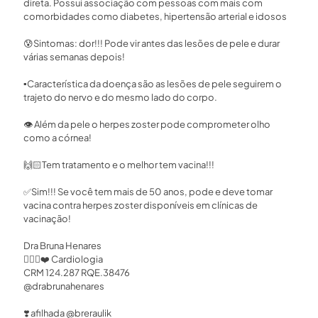
direta. Possui associação com pessoas com mais com
comorbidades como diabetes, hipertensão arterial e idosos⁣
😰Sintomas: dor!!! Pode vir antes das lesões de pele e durar
várias semanas depois!⁣
▪️Característica da doença são as lesões de pele seguirem o
trajeto do nervo e do mesmo lado do corpo. ⁣
👁 Além da pele o herpes zoster pode comprometer olho
como a córnea!⁣
🙌🏻Tem tratamento e o melhor tem vacina!!!⁣
✅Sim!!! Se você tem mais de 50 anos, pode e deve tomar
vacina contra herpes zoster disponíveis em clínicas de
vacinação!⁣
Dra Bruna Henares⁣⁣
👩🏻‍⚕️❤️ Cardiologia ⁣⁣
CRM 124.287 RQE.38476 ⁣⁣
@drabrunahenares ⁣
❣️ afilhada @breraulik ⁣