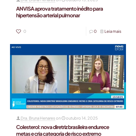
ANVISA aprova tratamento inédito para
hipertensão arterial pulmonar
0
0
Leia mais
Dra. Bruna Henares
on
outubro 14, 2025
Colesterol: nova diretriz brasileira endurece
metas e cria categoria de risco extremo