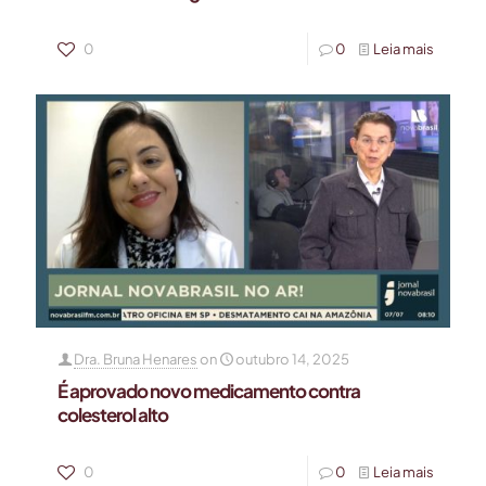
0
0
Leia mais
Dra. Bruna Henares
on
outubro 14, 2025
É aprovado novo medicamento contra
colesterol alto
0
0
Leia mais