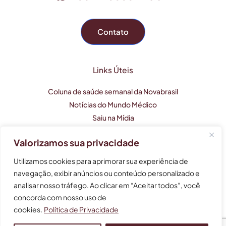
Contato
Links Úteis
Coluna de saúde semanal da Novabrasil
Notícias do Mundo Médico
Saiu na Mídia
Valorizamos sua privacidade
Este perfil profissional tem caráter apenas informativo e
Utilizamos cookies para aprimorar sua experiência de
não substitui uma consulta médica.
navegação, exibir anúncios ou conteúdo personalizado e
analisar nosso tráfego. Ao clicar em “Aceitar todos”, você
As informações não devem ser usadas para auto-
tratamento, auto-diagnóstico e auto-medicação.
concorda com nosso uso de
cookies.
Política de Privacidade
© 2024 Bruna Henares - Cardiologia e Clínica Médica -