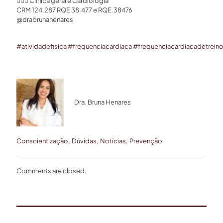
👩🏻‍⚕️ Clínica geral e Cardiologia ⁣⁣
CRM 124.287 RQE 38.477 e RQE.38476 ⁣⁣
@drabrunahenares ⁣
#
atividadefisica
#
frequenciacardiaca
#
frequenciacardiacadetrein
Dra. Bruna Henares
Conscientização
Dúvidas
Notícias
Prevenção
Comments are closed.