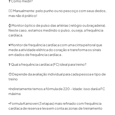
❓
Como medir?⁣
🖐🏻
Manualmente: pelo punho ou no pescoço com seus dedos,
mas não é prático!⁣
⌚️
Monitor óptico de pulso das artérias ( relógio ou braçadeira).
Neste caso, estamos medindo o pulso, ou seja, a frequência
cardíaca.⁣
♥️
Monitor de frequência cardíaca com uma cinta peitoral que
mede a atividade elétrica do coração e transforma os sinais
em dados de frequência cardíaca . ⁣
❓
Qual a frequência cardíaca (FC) ideal para treino? ⁣
😯
Depende da avaliação individual para cada pessoa e tipo de
treino⁣
▪️
Indiretamente temos a fórmula de 220 – Idade: isso dará a FC
máxima ⁣
▪️
Formula Karnoven (3 etapas) mais refinado com frequência
cardíaca de reserva e leva em conta as zonas de treinamento ⁣