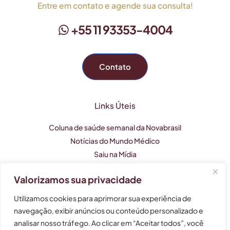
Entre em contato e agende sua consulta!
+55 11 93353-4004
Contato
Links Úteis
Coluna de saúde semanal da Novabrasil
Notícias do Mundo Médico
Saiu na Mídia
Valorizamos sua privacidade
Este perfil profissional tem caráter apenas informativo e
Utilizamos cookies para aprimorar sua experiência de
não substitui uma consulta médica.
navegação, exibir anúncios ou conteúdo personalizado e
analisar nosso tráfego. Ao clicar em “Aceitar todos”, você
As informações não devem ser usadas para auto-