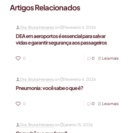
Artigos Relacionados
Dra. Bruna Henares
on
fevereiro 4, 2026
DEA em aeroportos é essencial para salvar
vidas e garantir segurança aos passageiros
0
0
Leia mais
Dra. Bruna Henares
on
fevereiro 4, 2026
Pneumonia: você sabe o que é?
0
0
Leia mais
Dra. Bruna Henares
on
janeiro 15, 2026