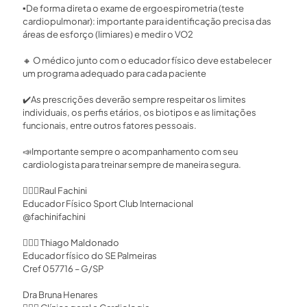
▪️
De forma direta o exame de ergoespirometria (teste
cardiopulmonar): importante para identificação precisa das
áreas de esforço (limiares) e medir o VO2 ⁣
🔸
O médico junto com o educador físico deve estabelecer
um programa adequado para cada paciente ⁣
✔️
As prescrições deverão sempre respeitar os limites
individuais, os perfis etários, os biotipos e as limitações
funcionais, entre outros fatores pessoais. ⁣
📣
Importante sempre o acompanhamento com seu
cardiologista para treinar sempre de maneira segura.⁣
🏃🏻‍♂️
Raul Fachini ⁣
Educador Físico Sport Club Internacional⁣
@fachinifachini⁣
🏃🏻‍♂️
Thiago Maldonado⁣
Educador físico do SE Palmeiras⁣
Cref 057716 – G/SP⁣
Dra Bruna Henares⁣⁣