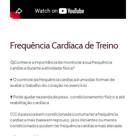
Frequência Cardíaca de Treino
🤔
Conhece a importância de monitorar a sua frequência
cardíaca durante a atividade física?⁣
♥️
O controle da frequência cardíaca é uma das formas de
avaliar o trabalho do coração no exercício ⁣
❣️
Pode ajudar na perda de peso, condicionamento físico e até
reabilitação cardíaca ⁣
🏃🏻‍♂️
A pessoa bem condicionada costuma ter a frequência
cardíaca mais baixa em repouso, já os iniciantes ou menos
condicionados podem ter frequência cardíaca mais elevada⁣