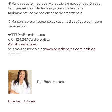
🚫
Nunca se auto medique! A pressão é uma doença crônica e
tem que ser controlada devagar, não pode abaixar
rapidamente, ao menos em caso de emergência
💊
Mantenha o uso frequente de suas medicações e confie em
seu médico!
❤
👩🏻‍⚕
Dra Bruna Henares
CRM 124.287 Cardiologista
@drabrunahenares
⠀
Veja mais no nosso blog
www.brunahenares.com.br/blog
➖➖➖➖➖
Dra. Bruna Henares
Dúvidas
Notícias