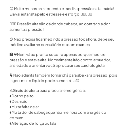
😉
Muito menos sair correndo e medir a pressão na farmácia!
Ela vai estar alta pelo estresse e esforço.
🏃‍♂
🤦🏻‍♀
🤷🏻‍♂
Pressão alta não dá dor de cabeça, ao contrário a dor
aumenta a pressão!
⏰
Não precisa ficar medindo a pressão toda hora, deixe seu
médico avaliar no consultório ou com exames
🏨
❤
Nem vá ao pronto socorro apenas porque mediu e
pressão e estava alta! Normalmente irão controlar sua dor,
ansiedade e orientar você a procurar seu cardiologista
🍵
Não adianta também tomar chá para abaixar a pressão, pois
ingerir muito líquido pode aumentá-la
😯
⚠
Sinais de alerta para procurar emergência :
♦
Dor no peito
♦
Desmaio
♦
Muita falta de ar
♦
Muita dor de cabeça que não melhora com analgésico
comum
♦
Alteração de força ou fala