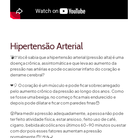
Hipertensão Arterial
💣
⁉
Você sabia que a hipertensão arterial (pressão alta) é uma
doença crônica, assintomática e que leva ao aumento da
pressão nas artérias e pode ocasionar infarto do coração e
derrame cerebral?
❤
🎈
O coração é um músculo e pode ficar sobrecarregado
pelo aumento crônico da pressão ao longo dos anos. Como
se fosse uma bexiga, no começo fica mais endurecido e
depois pode dilatar e ficar com paredes finas
😯
😲
Para medir a pressão adequadamente, a pessoa não pode
ter feito atividade
física, estar ansioso, feito uso de café,
cigarro, bebida alcoólica nos últimos 60-90 minutos ou estar
com dor pois esses fatores aumentam a pressão
normalmente
😯
!
🍺
☕
🚬