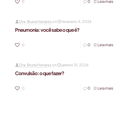
0
0
Leia mais
Dra. Bruna Henares
on
fevereiro 4, 2026
Pneumonia: você sabe o que é?
0
0
Leia mais
Dra. Bruna Henares
on
janeiro 15, 2026
Convulsão: o que fazer?
0
0
Leia mais