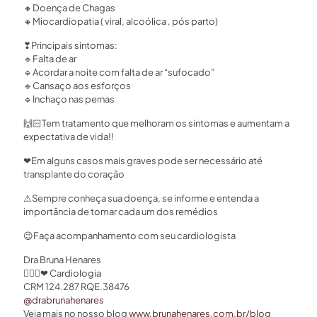
🔸Doença de Chagas
🔸Miocardiopatia ( viral, alcoólica , pós parto)
❣Principais sintomas:
🔹Falta de ar
🔹Acordar a noite com falta de ar “sufocado”
🔹Cansaço aos esforços
🔹Inchaço nas pernas
🙌🏻Tem tratamento que melhoram os sintomas e aumentam a
expectativa de vida!!
❤Em alguns casos mais graves pode ser necessário até
transplante do coração
⚠Sempre conheça sua doença, se informe e entenda a
importância de tomar cada um dos remédios
😉Faça acompanhamento com seu cardiologista
Dra Bruna Henares
👩🏻‍⚕❤ Cardiologia
CRM 124.287 RQE.38476
@drabrunahenares
⠀
Veja mais no nosso blog
www.brunahenares.com.br/blog