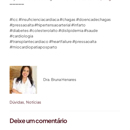
➖➖➖➖➖
⠀⠀
#icc #insuficienciacardiaca #chagas #doencadechagas
#pressaoalta #hipertensaoarterial #infarto
#diabetes #colesterolalto #dislipidemia #saude
#cardiologia
#transplantecardiaco #heartfailure #pressaoalta
#miocardiopatiaposparto
Dra. Bruna Henares
Dúvidas
Notícias
Deixe um comentário