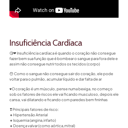
Insuficiência Cardíaca
🧐❤ Insuficiência cardíaca é quando o coração não consegue
fazer bem sua função que é bombear o sangue para fora dele e
assim não consegue nutrir todos os tecidos (corpo)
😯 Como o sangue não consegue sair do coração, ele pode
voltar para o pulmão, acumular líquido e dar falta de ar
♥O coração é um músculo, pense numa bexiga, no começo
sob os fatores de riscos ele vai ficando musculoso, depois ele
cansa, vai dilatando e ficando com paredes bem fininhas
❣Principais fatores de risco:
🔸Hipertensão Arterial
🔸Isquemia (angina,infarto)
🔸Doença valvar (como aórtica,mitral)