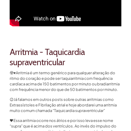
Arritmia - Taquicardia
supraventricular
🤓
♥️
Arritmia é um termo genérico para qualquer alteração do
ritmo do coração e pode ser taquiarritmia com frequência
cardíaca acima de 150 batimentos por minuto ou bradiarritmia
com frequência menor do que de 50 batimentos por minuto.
😉
Já falamos em outros posts sobre outras arritmias como
Extrassístoles e Fibrilação atrial e hoje abordarei uma arritmia
muito comum chamada “Taquicardia supraventricular”
🖤
Essa arritmia ocorre nos átrios e por isso leva esse nome
“supra” que é
acima dos ventrículos. Ao invés do impulso do