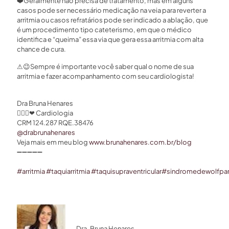
❤️
Geralmente não precisa de tratamento, mas em alguns
casos pode ser necessário medicação na veia para reverter a
arritmia ou casos refratários pode ser indicado a ablação, que
é um procedimento tipo cateterismo, em que o médico
identifica e “queima” essa via que gera essa arritmia com alta
chance de cura.
⚠
😉
Sempre é importante você saber qual o nome de sua
arritmia e fazer acompanhamento com seu cardiologista!
Dra Bruna Henares
👩🏻‍⚕
❤
Cardiologia
CRM 124.287 RQE.38476
@drabrunahenares
⠀
Veja mais em meu blog
www.brunahenares.com.br/blog
➖
➖
➖
➖
➖
⠀⠀
#
arritmia
#
taquiarritmia
#
taquisupraventricular
#
sindromedewolfpar
Dra. Bruna Henares