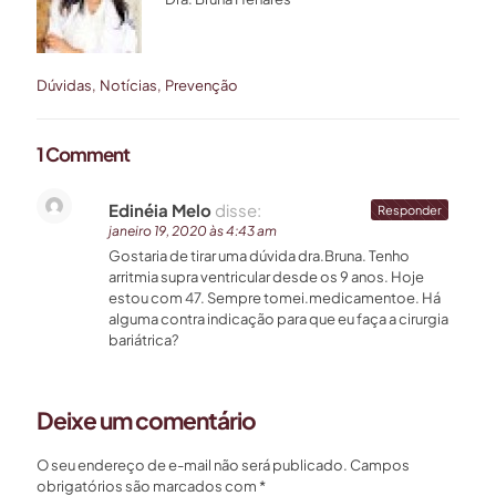
Dúvidas
Notícias
Prevenção
1 Comment
Edinéia Melo
disse:
Responder
janeiro 19, 2020 às 4:43 am
Gostaria de tirar uma dúvida dra.Bruna. Tenho
arritmia supra ventricular desde os 9 anos. Hoje
estou com 47. Sempre tomei.medicamentoe. Há
alguma contra indicação para que eu faça a cirurgia
bariátrica?
Deixe um comentário
O seu endereço de e-mail não será publicado.
Campos
obrigatórios são marcados com
*