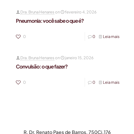
Dra. Bruna Henares
on
fevereiro 4, 2026
Pneumonia: você sabe o que é?
0
0
Leia mais
Dra. Bruna Henares
on
janeiro 15, 2026
Convulsão: o que fazer?
0
0
Leia mais
R. Dr. Renato Paes de Barros, 750Cj.176