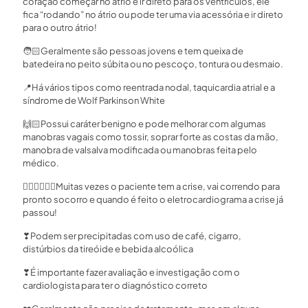
coração começar no átrio e ir direto para os ventrículos, ele
fica “rodando” no átrio ou pode ter uma via acessória e ir direto
para o outro átrio!
🧑🏻
Geralmente são pessoas jovens e tem queixa de
batedeira no peito súbita ou no pescoço, tontura ou desmaio.
📍
Há vários tipos como reentrada nodal, taquicardia atrial e a
síndrome de Wolf Parkinson White
🙌🏻
Possui caráter benigno e pode melhorar com algumas
manobras vagais como tossir, soprar forte as costas da mão,
manobra de valsalva modificada ou manobras feita pelo
médico.
🏃🏻‍♀
🤷🏻‍♀
Muitas vezes o paciente tem a crise, vai correndo para
pronto socorro e quando é feito o eletrocardiograma a crise já
passou!
❣
Podem ser precipitadas com uso de café, cigarro,
distúrbios da tireóide e bebida alcoólica
❣
É importante fazer avaliação e investigação com o
cardiologista para ter o diagnóstico correto