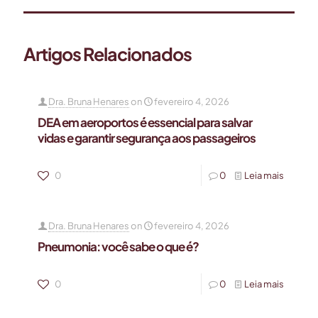
Artigos Relacionados
Dra. Bruna Henares
on
fevereiro 4, 2026
DEA em aeroportos é essencial para salvar
vidas e garantir segurança aos passageiros
0
0
Leia mais
Dra. Bruna Henares
on
fevereiro 4, 2026
Pneumonia: você sabe o que é?
0
0
Leia mais