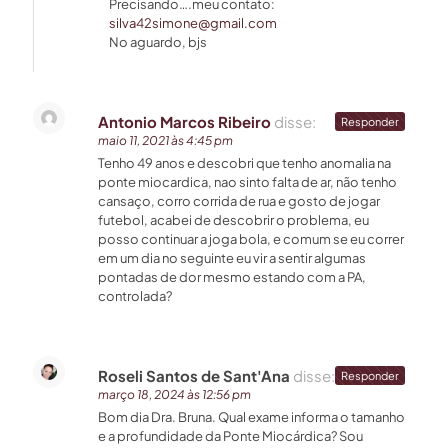
Precisando….meu contato:
silva42simone@gmail.com
No aguardo, bjs
Antonio Marcos Ribeiro
disse:
Responder
maio 11, 2021 às 4:45 pm
Tenho 49 anos e descobri que tenho anomalia na
ponte miocardica, nao sinto falta de ar, não tenho
cansaço, corro corrida de rua e gosto de jogar
futebol, acabei de descobrir o problema, eu
posso continuar a joga bola, e comum se eu correr
em um dia no seguinte eu vir a sentir algumas
pontadas de dor mesmo estando com a PA,
controlada?
Roseli Santos de Sant'Ana
disse:
Responder
março 18, 2024 às 12:56 pm
Bom dia Dra. Bruna. Qual exame informa o tamanho
e a profundidade da Ponte Miocárdica? Sou