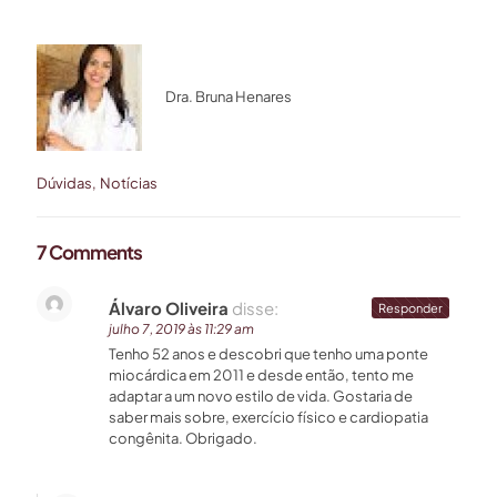
Dra. Bruna Henares
Dúvidas
Notícias
7 Comments
Álvaro Oliveira
disse:
Responder
julho 7, 2019 às 11:29 am
Tenho 52 anos e descobri que tenho uma ponte
miocárdica em 2011 e desde então, tento me
adaptar a um novo estilo de vida. Gostaria de
saber mais sobre, exercício físico e cardiopatia
congênita. Obrigado.