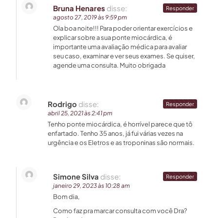
Bruna Henares
disse:
Responder
agosto 27, 2019 às 9:59 pm
Ola boa noite!!! Para poder orientar exercícios e
explicar sobre a sua ponte miocárdica, é
importante uma avaliação médica para avaliar
seu caso, examinar e ver seus exames. Se quiser,
agende uma consulta. Muito obrigada
Rodrigo
disse:
Responder
abril 25, 2021 às 2:41 pm
Tenho ponte miocárdica, é horrível parece que tô
enfartado. Tenho 35 anos, já fui várias vezes na
urgência e os Eletros e as troponinas são normais.
Simone Silva
disse:
Responder
janeiro 29, 2023 às 10:28 am
Bom dia,
Como faz pra marcar consulta com você Dra?