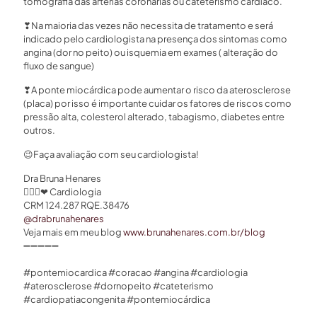
tomografia das artérias coronárias ou cateterismo cardíaco.
❣
Na maioria das vezes não necessita de tratamento e será
indicado pelo cardiologista na presença dos sintomas como
angina (dor no peito) ou isquemia em exames ( alteração do
fluxo de sangue)
❣
A ponte miocárdica pode aumentar o risco da aterosclerose
(placa) por isso é importante cuidar os fatores de riscos como
pressão alta, colesterol alterado, tabagismo, diabetes entre
outros.
😉
Faça avaliação com seu cardiologista!
Dra Bruna Henares
👩🏻‍⚕
❤
Cardiologia
CRM 124.287 RQE.38476
@drabrunahenares
⠀
Veja mais em meu blog
www.brunahenares.com.br/blog
➖
➖
➖
➖
➖
⠀⠀
#pontemiocardica #coracao #angina #cardiologia
#aterosclerose #dornopeito #cateterismo
#cardiopatiacongenita #pontemiocárdica