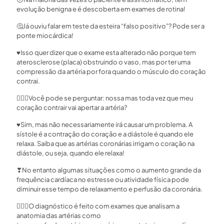
evolução benigna e é descoberta em exames de rotina!
🤔
Já ouviu falar em teste da esteira “falso positivo”? Pode ser a
ponte miocárdica!
♥
Isso quer dizer que o exame esta alterado não porque tem
aterosclerose (placa) obstruindo o vaso, mas por ter uma
compressão da artéria por fora quando o músculo do coração
contrai.
🤷🏻‍♀
Você pode se perguntar: nossa mas toda vez que meu
coração contrair vai apertar a artéria?
♥
Sim, mas não necessariamente irá causar um problema. A
sístole é a contração do coração e a diástole é quando ele
relaxa. Saiba que as artérias coronárias irrigam o coração na
diástole, ou seja, quando ele relaxa!
❣
No entanto algumas situações como o aumento grande da
frequência cardíaca no estresse ou atividade física pode
diminuir esse tempo de relaxamento e perfusão da coronária.
👩🏻‍⚕
O diagnóstico é feito com exames que analisam a
anatomia das artérias como