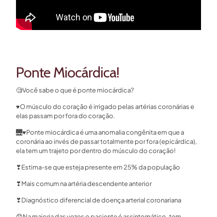
Ponte Miocárdica!
🧐
Você sabe o que é ponte miocárdica?
♥
O músculo do coração é irrigado pelas artérias coronárias e
elas passam por fora do coração.
🌉
♥
Ponte miocárdica é uma anomalia congênita em que a
coronária ao invés de passar totalmente por fora (epicárdica),
ela tem um trajeto por dentro do músculo do coração!
❣
Estima-se que esteja presente em 25% da população
❣
Mais comum na artéria descendente anterior
❣
Diagnóstico diferencial de doença arterial coronariana
😯
Na maioria das vezes o paciente é assintomático, tem