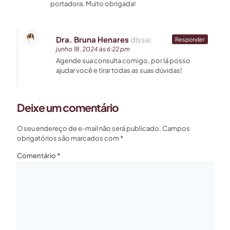
portadora. Muito obrigada!
Dra. Bruna Henares
disse:
Responder
junho 18, 2024 às 6:22 pm
Agende sua consulta comigo, por lá posso
ajudar você e tirar todas as suas dúvidas!
Deixe um comentário
O seu endereço de e-mail não será publicado.
Campos
obrigatórios são marcados com
*
Comentário
*