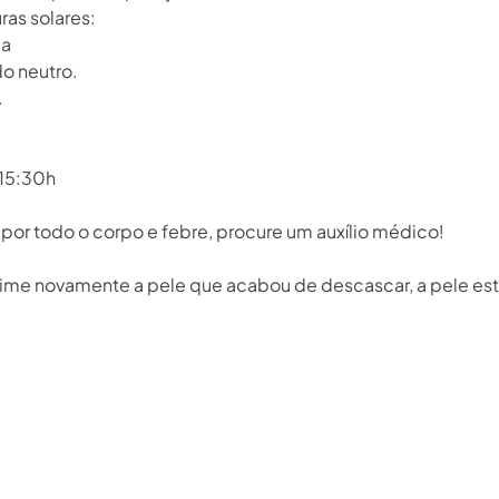
as solares: ⁣
 ⁣
o neutro.⁣
⁣
15:30h⁣
or todo o corpo e febre, procure um auxílio médico!⁣
ueime novamente a pele que acabou de descascar, a pele est