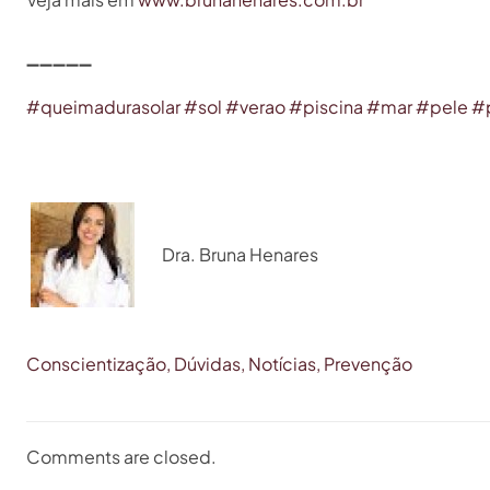
➖
➖
➖
➖
➖
#
queimadurasolar
#
sol
#
verao
#
piscina
#
mar
#
pele
#
Dra. Bruna Henares
Conscientização
Dúvidas
Notícias
Prevenção
Comments are closed.