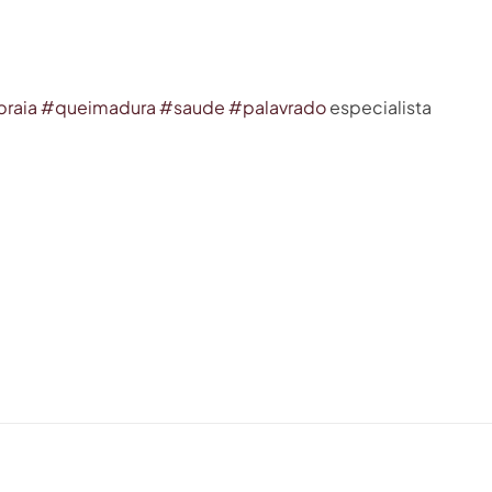
praia
#
queimadura
#
saude
#
palavrado
especialista