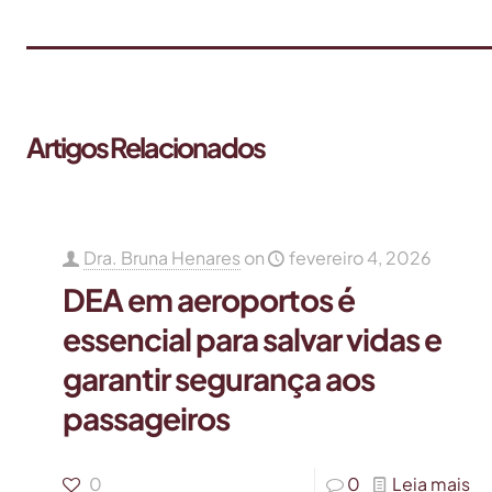
Artigos Relacionados
Dra. Bruna Henares
on
fevereiro 4, 2026
DEA em aeroportos é
essencial para salvar vidas e
garantir segurança aos
passageiros
0
0
Leia mais