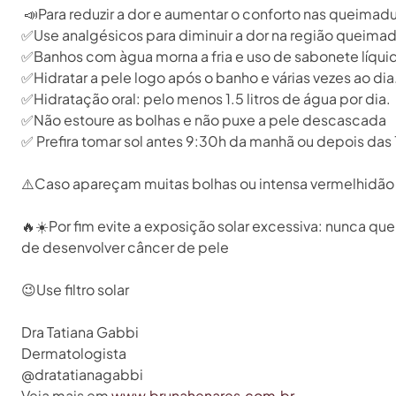
⁣
📣
Para reduzir a dor e aumentar o conforto nas queimadur
✅
Use analgésicos para diminuir a dor na região queimada
✅
Banhos com àgua morna a fria e uso de sabonete líquid
✅
Hidratar a pele logo após o banho e várias vezes ao dia. 
✅
Hidratação oral: pelo menos 1.5 litros de água por dia.⁣
✅
Não estoure as bolhas e não puxe a pele descascada⁣
✅
Prefira tomar sol antes 9:30h da manhã ou depois das 
⚠️
Caso apareçam muitas bolhas ou intensa vermelhidão p
🔥
☀️
Por fim evite a exposição solar excessiva: nunca q
de desenvolver câncer de pele⁣
😉
Use filtro solar⁣
Dra Tatiana Gabbi⁣
Dermatologista ⁣
@dratatianagabbi⁣
Veja mais em
www.brunahenares.com.br